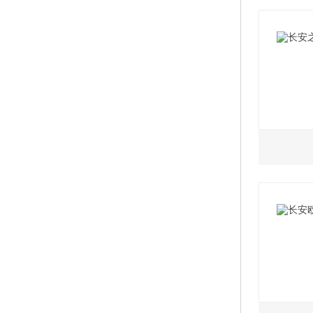
2019款
2021
2021
2019款
2021
2021
2019款
2021
2021
2021
2021
1.5L
2021
2019
2021
2019款
2021
2021
2021