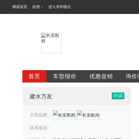
网易首页
应用
进入关怀模式
云南万友汽车
首页
车型报价
优惠促销
询价
4S店
建水万友
主营品牌：
联系电话：