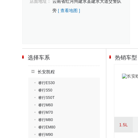
店面地址：
云南省红河州建水县建水大道交警队
旁
[ 查看地图 ]
选择车系
热销车型
长安凯程
睿行ES30
睿行S50
睿行S50T
睿行M60
睿行M70
睿行M80
1.5L
睿行EM80
睿行M90