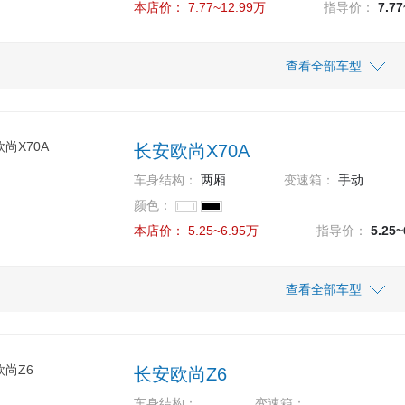
本店价：
7.77~12.99万
指导价：
7.7
车型
指导价
查看全部车型
本店价
7.77万
7.77
款 1.5T手动精英型
长安欧尚X70A
7.99万
7.99
款 1.5T手动舒享型
车身结构：
两厢
变速箱：
手动
8.89万
8.89
颜色：
款 1.5T手动豪华型
本店价：
5.25~6.95万
指导价：
5.25
8.79万
8.79
款 1.5T自动精英型
车型
指导价
查看全部车型
本店价
9.89万
9.89
款 1.5T自动豪华型
5.25万
5.25万
 1.5L MT基本型
10.99万
10.99
款 1.5T自动尊享型
长安欧尚Z6
5.45万
5.45万
 1.5L MT经典型
11.49万
11.49
 1.5T自动Geeker版
车身结构：
变速箱：