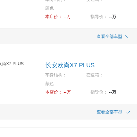
5.85万
5.85万
颜色：
 1.5L MT标准型
11.99万
11.99
款 1.5T自动领航型
本店价：
--万
指导价：
--万
6.25万
6.25万
 1.5L MT舒适型
12.99万
12.99
款 1.5T自动人脸识别全自动泊车
遥型
查看全部车型
6.95万
6.95万
 1.5L MT精英型
长安欧尚X7 PLUS
车身结构：
变速箱：
颜色：
本店价：
--万
指导价：
--万
查看全部车型